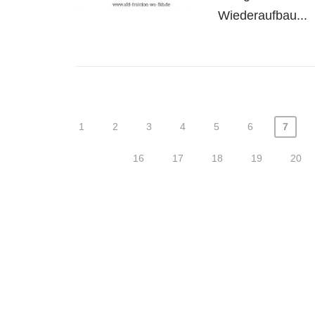
Wiederaufbau...
1
2
3
4
5
6
7
16
17
18
19
20