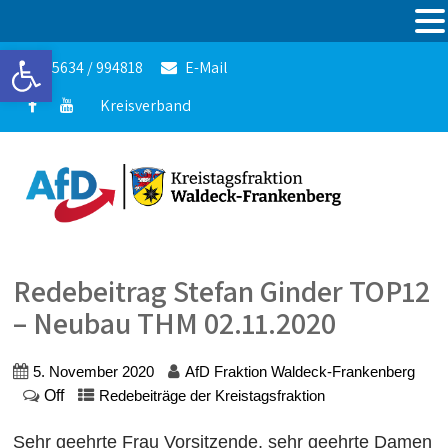
Werkzeugleiste öffnen
05634 / 994818
E-Mail
Kreisverband
Redebeitrag Stefan Ginder TOP12
– Neubau THM 02.11.2020
5. November 2020
AfD Fraktion Waldeck-Frankenberg
Off
Redebeiträge der Kreistagsfraktion
Sehr geehrte Frau Vorsitzende, sehr geehrte Damen