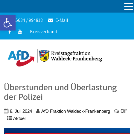
Werkzeugleiste öffnen
05634 / 994818
E-Mail
Kreisverband
Überstunden und Überlastung
der Polizei
Off
8. Juli 2024
AfD Fraktion Waldeck-Frankenberg
Aktuell