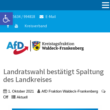
Werkzeugleiste öffnen
05634 / 994818
E-Mail
Kreisverband
Landratswahl bestätigt Spaltung
des Landkreises
1. Oktober 2021
AfD Fraktion Waldeck-Frankenberg
Off
Aktuell