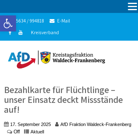
Werkzeugleiste öffnen
05634 / 994818
E-Mail
Kreisverband
Bezahlkarte für Flüchtlinge –
unser Einsatz deckt Missstände
auf!
17. September 2025
AfD Fraktion Waldeck-Frankenberg
Off
Aktuell