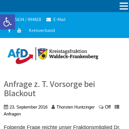
Werkzeugleiste öffnen
05634 / 994818
E-Mail
Kreisverband
Anfrage z. T. Vorsorge bei
Blackout
Off
23. September 2016
Thorsten Huntzinger
Anfragen
Folgende Frage reichte unser Fraktionsmitglied Dr.